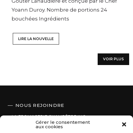
Goûter Lanaudière et conçue par le Chef
Yoann Duroy. Nombre de portions 24
bouchées Ingrédients
LIRE LA NOUVELLE
VOIR PLUS
NOUS REJOINDRE
LA FROMAGERIE CHAMPÊTRE INC.
Gérer le consentement
aux cookies
415, des Industries
Repentigny (Québec)