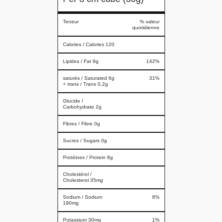
Teneur
% valeur
quotidienne
Calories / Calories 120
Lipides / Fat 9g
142%
saturés / Saturated 6g
31%
+ trans / Trans 0,2g
Glucide /
Carbohydrate 2g
Fibres / Fibre 0g
Sucres / Sugars 0g
Protéines / Protein 8g
Cholestérol /
Cholesterol 35mg
Sodium / Sodium
8%
190mg
Potassium 30mg
1%