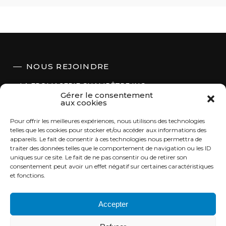
NOUS REJOINDRE
LA FROMAGERIE CHAMPÊTRE INC.
Gérer le consentement
aux cookies
415, des Industries
Repentigny (Québec)
Pour offrir les meilleures expériences, nous utilisons des technologies
J5Z 4Y8
telles que les cookies pour stocker et/ou accéder aux informations des
appareils. Le fait de consentir à ces technologies nous permettra de
T. 450.654.1308
traiter des données telles que le comportement de navigation ou les ID
F. 450.654.2176
uniques sur ce site. Le fait de ne pas consentir ou de retirer son
Sans frais : 1.855.333.1308
consentement peut avoir un effet négatif sur certaines caractéristiques
et fonctions.
Inscrivez-vous à notre Infolettre!
Accepter